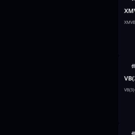
XMV
XMVB
VB
VB(