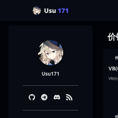
Usu
171
价
VB
Usu171
VB(