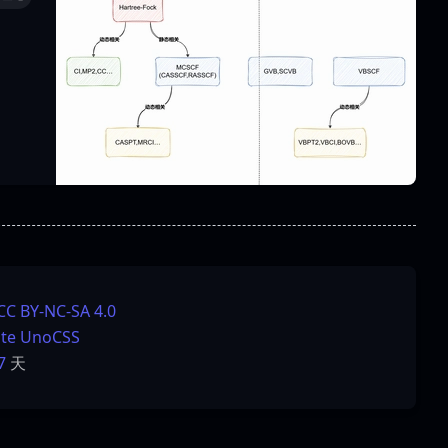
CC BY-NC-SA 4.0
lte
UnoCSS
7
天