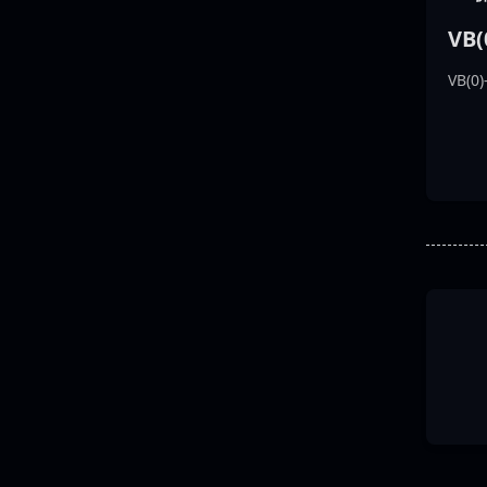
VB
VB(0