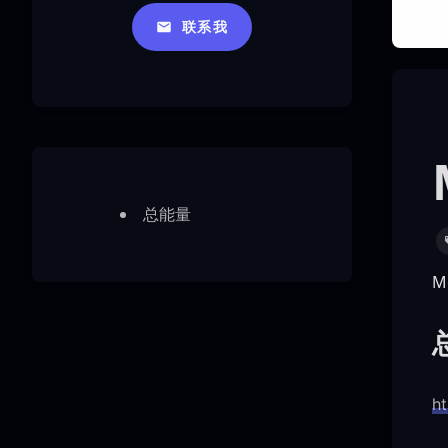
联系我
总能量
M
h