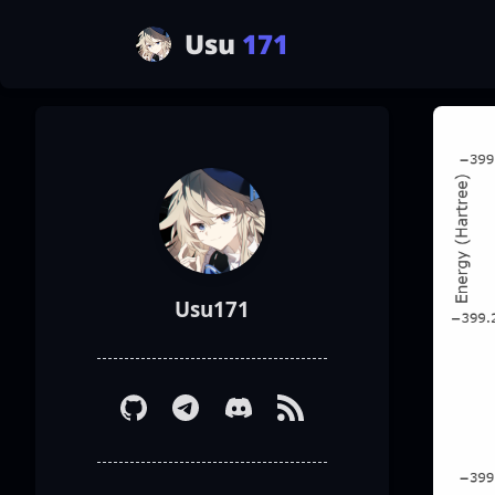
Usu
171
Usu171